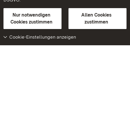
Gebärdensprache
Leichte Sprache
Erklärung zur Barrierefreiheit
Nur notwendigen
Allen Cookies
BITV-konform (geprüfte Seiten)
Cookies zustimmen
zustimmen
Cookie-Einstellungen anzeigen
Weiteres
Portal
Monumente
Besuchen Sie uns auf
Facebook
Besuchen Sie uns auf
Instagram
Besuchen Sie uns auf
Youtube
Lernen Sie unsere Apps
kennen
Google Play Store
App Store für iPhone