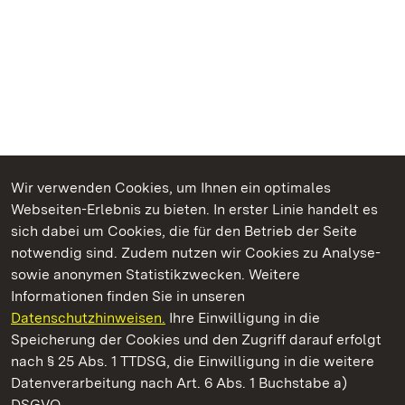
Wir verwenden Cookies, um Ihnen ein optimales
Webseiten-Erlebnis zu bieten. In erster Linie handelt es
Kommen. Staunen. Genießen.
sich dabei um Cookies, die für den Betrieb der Seite
notwendig sind. Zudem nutzen wir Cookies zu Analyse-
sowie anonymen Statistikzwecken. Weitere
Informationen finden Sie in unseren
Datenschutzhinweisen.
Ihre Einwilligung in die
Staatliche Schlösser und Gärten Baden‑Württemberg
Speicherung der Cookies und den Zugriff darauf erfolgt
nach § 25 Abs. 1 TTDSG, die Einwilligung in die weitere
Staatliche Schlösser und Gärten Baden-Württemberg
Datenverarbeitung nach Art. 6 Abs. 1 Buchstabe a)
DSGVO.
Kontakt
FAQ
Impressum
Datenschutz