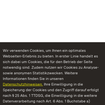
Wir verwenden Cookies, um Ihnen ein optimales
Webseiten-Erlebnis zu bieten. In erster Linie handelt es
Kommen. Staunen. Genießen.
sich dabei um Cookies, die für den Betrieb der Seite
notwendig sind. Zudem nutzen wir Cookies zu Analyse-
sowie anonymen Statistikzwecken. Weitere
Informationen finden Sie in unseren
Datenschutzhinweisen.
Ihre Einwilligung in die
Staatliche Schlösser und Gärten Baden‑Württemberg
Speicherung der Cookies und den Zugriff darauf erfolgt
nach § 25 Abs. 1 TTDSG, die Einwilligung in die weitere
Staatliche Schlösser und Gärten Baden-Württemberg
Datenverarbeitung nach Art. 6 Abs. 1 Buchstabe a)