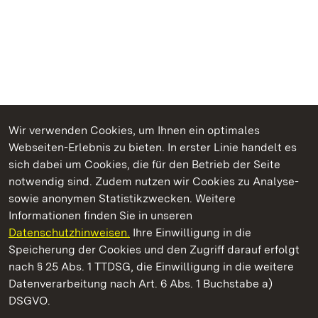
Wir verwenden Cookies, um Ihnen ein optimales
Webseiten-Erlebnis zu bieten. In erster Linie handelt es
Kommen. Staunen. Genießen.
sich dabei um Cookies, die für den Betrieb der Seite
notwendig sind. Zudem nutzen wir Cookies zu Analyse-
sowie anonymen Statistikzwecken. Weitere
Informationen finden Sie in unseren
Datenschutzhinweisen.
Ihre Einwilligung in die
Staatliche Schlösser und Gärten Baden‑Württemberg
Speicherung der Cookies und den Zugriff darauf erfolgt
nach § 25 Abs. 1 TTDSG, die Einwilligung in die weitere
Staatliche Schlösser und Gärten Baden-Württemberg
Datenverarbeitung nach Art. 6 Abs. 1 Buchstabe a)
DSGVO.
Kontakt
FAQ
Impressum
Datenschutz