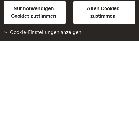
Gebärdensprache
Leichte Sprache
Erklärung zur Barrierefreiheit
Nur notwendigen
Allen Cookies
BITV-konform (geprüfte Seiten)
Cookies zustimmen
zustimmen
Cookie-Einstellungen anzeigen
Weiteres
Portal
Monumente
Besuchen Sie uns auf
Facebook
Besuchen Sie uns auf
Instagram
Besuchen Sie uns auf
Youtube
Lernen Sie unsere Apps
kennen
Google Play Store
App Store für iPhone