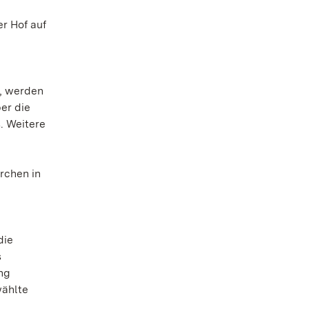
r Hof auf
t, werden
er die
. Weitere
rchen in
die
s
ng
wählte