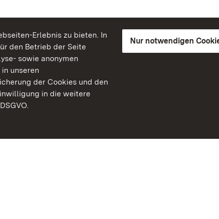
seiten-Erlebnis zu bieten. In
Nur notwendigen Cooki
für den Betrieb der Seite
lyse- sowie anonymen
 in unseren
peicherung der Cookies und den
inwilligung in die weitere
) DSGVO.
Staatliche Schlösser un
Baden-Württemberg
Kontakt
FAQ
Impressum
Datenschutz
Gebärdensprache
Leichte Sprache
Erklärung zur Barrierefre