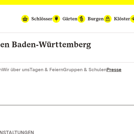
Schlösser
Gärten
Burgen
Klöster
rten Baden‑Württemberg
n
Wir über uns
Tagen & Feiern
Gruppen & Schulen
Presse
ANSTALTUNGEN