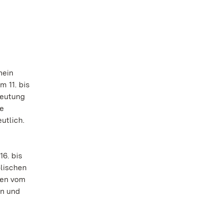
nein
 11. bis
deutung
ie
utlich.
16. bis
olischen
ten vom
en und