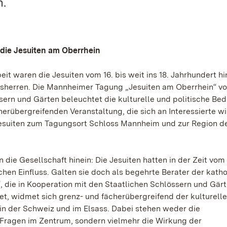
h.
 die Jesuiten am Oberrhein
it waren die Jesuiten vom 16. bis weit ins 18. Jahrhundert hi
herren. Die Mannheimer Tagung „Jesuiten am Oberrhein“ vom
ssern und Gärten beleuchtet die kulturelle und politische Be
erübergreifenden Veranstaltung, die sich an Interessierte w
Jesuiten zum Tagungsort Schloss Mannheim und zur Region de
n die Gesellschaft hinein: Die Jesuiten hatten in der Zeit vom 
chen Einfluss. Galten sie doch als begehrte Berater der kath
, die in Kooperation mit den Staatlichen Schlössern und Gär
det, widmet sich grenz- und fächerübergreifend der kulturell
in der Schweiz und im Elsass. Dabei stehen weder die
Fragen im Zentrum, sondern vielmehr die Wirkung der