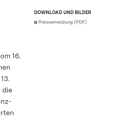
DOWNLOAD UND BILDER
Pressemeldung (PDF)
vom 16.
chen
13.
 die
enz-
erten