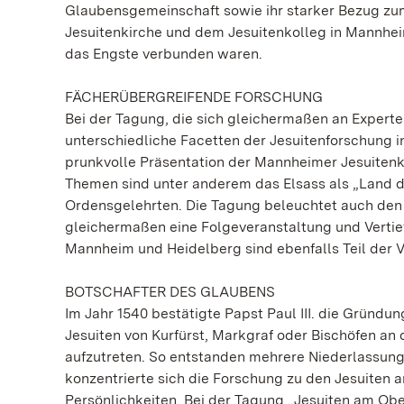
Glaubensgemeinschaft sowie ihr starker Bezug zum
Jesuitenkirche und dem Jesuitenkolleg in Mannhe
das Engste verbunden waren.
FÄCHERÜBERGREIFENDE FORSCHUNG
Bei der Tagung, die sich gleichermaßen an Experten
unterschiedliche Facetten der Jesuitenforschung 
prunkvolle Präsentation der Mannheimer Jesuitenki
Themen sind unter anderem das Elsass als „Land d
Ordensgelehrten. Die Tagung beleuchtet auch den
gleichermaßen eine Folgeveranstaltung und Vertie
Mannheim und Heidelberg sind ebenfalls Teil der V
BOTSCHAFTER DES GLAUBENS
Im Jahr 1540 bestätigte Papst Paul III. die Gründ
Jesuiten von Kurfürst, Markgraf oder Bischöfen an
aufzutreten. So entstanden mehrere Niederlassung
konzentrierte sich die Forschung zu den Jesuiten
Persönlichkeiten. Bei der Tagung „Jesuiten am Obe