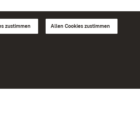
es zustimmen
Allen Cookies zustimmen
d Gärten
Weiteres
Portal
Monumente
Besuchen Sie uns auf Facebook
Besuchen Sie uns auf Instagram
Besuchen Sie uns auf Youtube
Lernen Sie unsere Apps kennen
iheit
Google Play Store