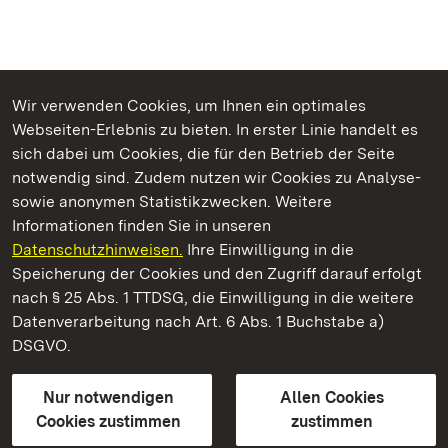
Wir verwenden Cookies, um Ihnen ein optimales
Webseiten-Erlebnis zu bieten. In erster Linie handelt es
Kommen. Staunen. Genießen.
sich dabei um Cookies, die für den Betrieb der Seite
notwendig sind. Zudem nutzen wir Cookies zu Analyse-
sowie anonymen Statistikzwecken. Weitere
Informationen finden Sie in unseren
Datenschutzhinweisen.
Ihre Einwilligung in die
Staatliche Schlösser und Gärten Baden‑Württemberg
Speicherung der Cookies und den Zugriff darauf erfolgt
nach § 25 Abs. 1 TTDSG, die Einwilligung in die weitere
Staatliche Schlösser und Gärten Baden-Württemberg
Datenverarbeitung nach Art. 6 Abs. 1 Buchstabe a)
DSGVO.
Kontakt
FAQ
Impressum
Datenschutz
Gebärdensprache
Leichte Sprache
Erklärung zur Barrierefreiheit
Nur notwendigen
Allen Cookies
BITV-konform (geprüfte Seiten)
Cookies zustimmen
zustimmen