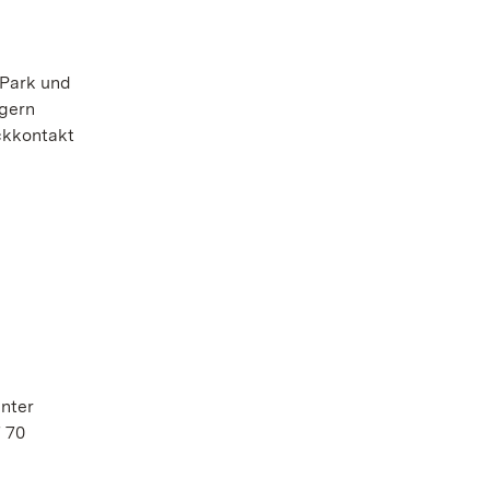
 Park und
 gern
ickkontakt
nter
 70