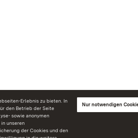
seiten-Erlebnis zu bieten. In
Nur notwendigen Cooki
für den Betrieb der Seite
lyse- sowie anonymen
 in unseren
peicherung der Cookies und den
inwilligung in die weitere