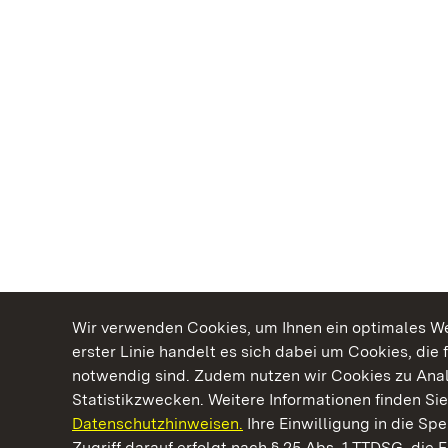
Wir verwenden Cookies, um Ihnen ein optimales Web
erster Linie handelt es sich dabei um Cookies, die 
notwendig sind. Zudem nutzen wir Cookies zu Ana
Statistikzwecken. Weitere Informationen finden Sie
Datenschutzhinweisen.
Ihre Einwilligung in die S
Kommen. Staunen. Genießen.
Zugriff darauf erfolgt nach § 25 Abs. 1 TTDSG, die E