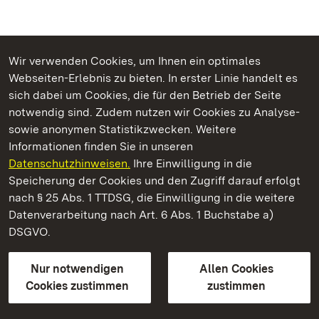
Wir verwenden Cookies, um Ihnen ein optimales
Webseiten-Erlebnis zu bieten. In erster Linie handelt es
Kommen. Staunen. Genießen.
sich dabei um Cookies, die für den Betrieb der Seite
notwendig sind. Zudem nutzen wir Cookies zu Analyse-
sowie anonymen Statistikzwecken. Weitere
Informationen finden Sie in unseren
Datenschutzhinweisen.
Ihre Einwilligung in die
Staatliche Schlösser und Gärten Baden‑Württemberg
Speicherung der Cookies und den Zugriff darauf erfolgt
nach § 25 Abs. 1 TTDSG, die Einwilligung in die weitere
Staatliche Schlösser und Gärten Baden-Württemberg
Datenverarbeitung nach Art. 6 Abs. 1 Buchstabe a)
DSGVO.
Kontakt
FAQ
Impressum
Datenschutz
Gebärdensprache
Leichte Sprache
Erklärung zur Barrierefreiheit
Nur notwendigen
Allen Cookies
BITV-konform (geprüfte Seiten)
Cookies zustimmen
zustimmen