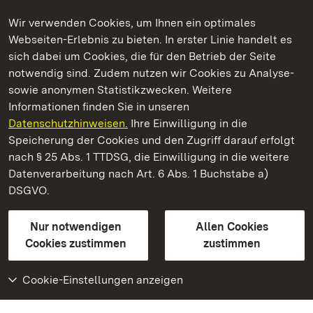
Wir verwenden Cookies, um Ihnen ein optimales
Webseiten-Erlebnis zu bieten. In erster Linie handelt es
Kommen. Staunen. Genießen.
sich dabei um Cookies, die für den Betrieb der Seite
notwendig sind. Zudem nutzen wir Cookies zu Analyse-
sowie anonymen Statistikzwecken. Weitere
Informationen finden Sie in unseren
Datenschutzhinweisen.
Ihre Einwilligung in die
Staatliche Schlösser und Gärten Baden‑Württemberg
Speicherung der Cookies und den Zugriff darauf erfolgt
nach § 25 Abs. 1 TTDSG, die Einwilligung in die weitere
Staatliche Schlösser und Gärten Baden-Württemberg
Datenverarbeitung nach Art. 6 Abs. 1 Buchstabe a)
DSGVO.
Kontakt
FAQ
Impressum
Datenschutz
Gebärdensprache
Leichte Sprache
Erklärung zur Barrierefreiheit
Nur notwendigen
Allen Cookies
BITV-konform (geprüfte Seiten)
Cookies zustimmen
zustimmen
Cookie-Einstellungen anzeigen
Weiteres
Portal
Monumente