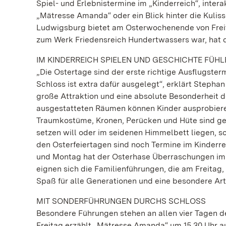
Spiel- und Erlebnistermine im „Kinderreich“, inter
„Mätresse Amanda“ oder ein Blick hinter die Kuli
Ludwigsburg bietet am Osterwochenende von Freit
zum Werk Friedensreich Hundertwassers war, hat da
IM KINDERREICH SPIELEN UND GESCHICHTE FÜHL
„Die Ostertage sind der erste richtige Ausflugster
Schloss ist extra dafür ausgelegt“, erklärt Stepha
große Attraktion und eine absolute Besonderheit de
ausgestatteten Räumen können Kinder ausprobieren,
Traumkostüme, Kronen, Perücken und Hüte sind ge
setzen will oder im seidenen Himmelbett liegen, so
den Osterfeiertagen sind noch Termine im Kinderreic
und Montag hat der Osterhase Überraschungen im 
eignen sich die Familienführungen, die am Freitag,
Spaß für alle Generationen und eine besondere Ar
MIT SONDERFÜHRUNGEN DURCHS SCHLOSS
Besondere Führungen stehen an allen vier Tagen 
Freitag erzählt „Mätresse Amanda“ um 15.30 Uhr au