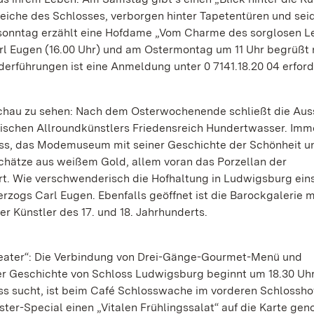
eiche des Schlosses, verborgen hinter Tapetentüren und sei
onntag erzählt eine Hofdame „Vom Charme des sorglosen L
rl Eugen (16.00 Uhr) und am Ostermontag um 11 Uhr begrüßt
erführungen ist eine Anmeldung unter 0 7141.18.20 04 erford
Schau zu sehen: Nach dem Osterwochenende schließt die Aus
etischen Allroundkünstlers Friedensreich Hundertwasser. Imm
oss, das Modemuseum mit seiner Geschichte der Schönheit u
hätze aus weißem Gold, allem voran das Porzellan der
. Wie verschwenderisch die Hofhaltung in Ludwigsburg eins
zogs Carl Eugen. Ebenfalls geöffnet ist die Barockgalerie m
 Künstler des 17. und 18. Jahrhunderts.
heater“: Die Verbindung von Drei-Gänge-Gourmet-Menü und
 Geschichte von Schloss Ludwigsburg beginnt um 18.30 Uhr
s sucht, ist beim Café Schlosswache im vorderen Schlosshof 
ster-Special einen „Vitalen Frühlingssalat“ auf die Karte g