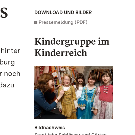
S
DOWNLOAD UND BILDER
Pressemeldung (PDF)
Kindergruppe im
hinter
Kinderreich
sburg
r noch
 dazu
Bildnachweis
Staatliche Schlösser und Gärten