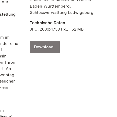
t der
Baden-Württemberg,
Schlossverwaltung Ludwigsburg
stellung
Technische Daten
JPG, 2600x1758 Pxl, 1.52 MB
mm im
inder eine
Download
ll
sin:
en Thron
rt. An
 Sonntag
besucher
– ein
Am
lissen“