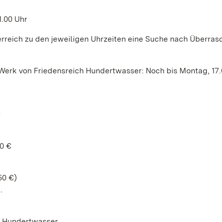
1.00 Uhr
rreich zu den jeweiligen Uhrzeiten eine Suche nach Überra
Werk von Friedensreich Hundertwasser: Noch bis Montag, 17.
€
50 €
50 €)
.
h Hundertwasser