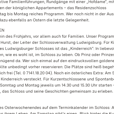
aktive Familienführungen, Rundgänge mit einer „Hofdame“, mi
ssen der königlichen Appartements – das Residenzschloss
ag bis Montag reiches Programm. Wer noch nicht in der Aus
zu ebenfalls an Ostern die letzte Gelegenheit.
EN
min des Frühjahrs, vor allem auch für Familien. Unser Progra
n Hurst, der Leiter der Schlossverwaltung Ludwigsburg. Für K
s Ludwigsburger Schlosses ist das „Kinderreich“: In liebevo
 wie es wohl ist, im Schloss zu leben. Ob Prinz oder Prinzes
nügend da. Wer sich einmal auf den eindrucksvollen golden
llte unbedingt vorher reservieren: Die Plätze sind heiß begeh
h frei (Tel. 0 7141.18.20 04). Noch ein österliches Extra: Am
Kinderreich versteckt. Für Kurzentschlossene und Spontan
 Sonntag und Montag jeweils um 14.30 und 15.30 Uhr starten 
t, das Schloss und seine Geschichten gemeinsam zu erleben.
des Osterwochenendes auf dem Terminkalender im Schloss: 
s ihrem Leben. Am Samstag gibt’s einen „Blick hinter die Ku