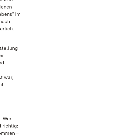
denen
ebens“ im
 noch
erlich.
stellung
er
nd
t war,
it
. Wer
richtig:
enommen –