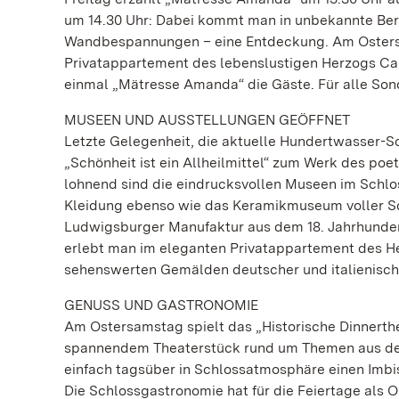
um 14.30 Uhr: Dabei kommt man in unbekannte Ber
Wandbespannungen – eine Entdeckung. Am Osters
Privatappartement des lebenslustigen Herzogs Ca
einmal „Mätresse Amanda“ die Gäste. Für alle Sond
MUSEEN UND AUSSTELLUNGEN GEÖFFNET
Letzte Gelegenheit, die aktuelle Hundertwasser-
„Schönheit ist ein Allheilmittel“ zum Werk des po
lohnend sind die eindrucksvollen Museen im Schl
Kleidung ebenso wie das Keramikmuseum voller Sc
Ludwigsburger Manufaktur aus dem 18. Jahrhundert
erlebt man im eleganten Privatappartement des Her
sehenswerten Gemälden deutscher und italienischer
GENUSS UND GASTRONOMIE
Am Ostersamstag spielt das „Historische Dinnert
spannendem Theaterstück rund um Themen aus der
einfach tagsüber in Schlossatmosphäre einen Imbis
Die Schlossgastronomie hat für die Feiertage als O