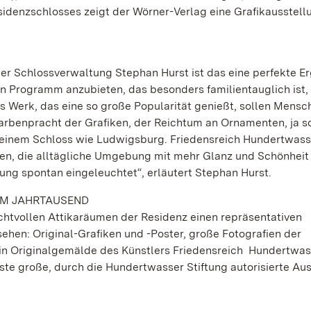
sidenzschlosses zeigt der Wörner-Verlag eine Grafikausstell
der Schlossverwaltung Stephan Hurst ist das eine perfekte E
n Programm anzubieten, das besonders familientauglich ist, 
s Werk, das eine so große Popularität genießt, sollen Mensc
arbenpracht der Grafiken, der Reichtum an Ornamenten, ja s
in einem Schloss wie Ludwigsburg. Friedensreich Hundertwass
en, die alltägliche Umgebung mit mehr Glanz und Schönheit
ung spontan eingeleuchtet“, erläutert Stephan Hurst.
EM JAHRTAUSEND
chtvollen Attikaräumen der Residenz einen repräsentativen
ehen: Original-Grafiken und -Poster, große Fotografien der
in Originalgemälde des Künstlers Friedensreich Hundertwass
ste große, durch die Hundertwasser Stiftung autorisierte Au