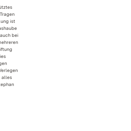
ütztes
 Tragen
ung ist
lashaube
 auch bei
mehreren
iftung
ies
ogen
Verlegen
 alles
Stephan