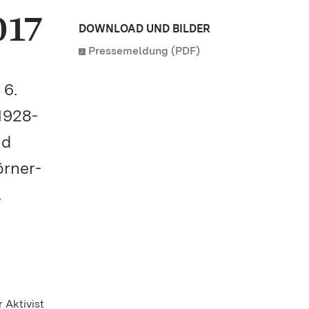
017
DOWNLOAD UND BILDER
Pressemeldung (PDF)
 6.
1928-
nd
örner-
.
 Aktivist