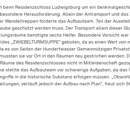
sich beim Residenzschloss Ludwigsburg um ein denkmalgesch
 besondere Herausforderung. Allein der Antransport und das
r Wendeltreppen forderte das Aufbauteam. Teil der Ausstell
shaube geschützt werden muss. Der Transport allein dieser G
lungsräume benötigte sechs Helfer. Besondere Vorsicht war
äldes „ZWIEBELTURMSUPPE“ geboten, da es einen Wert von 
 Da es von Seiten der Hundertwasser Gemeinnützigen Privatst
mussten sie vor Ort in den Räumen neu gestrichen werden. D
 Räume des Residenzschlosses nicht in Mitleidenschaft gez
e stellte das Aufbauteam vor schwierige Aufgaben, da das 
griffe in die historische Substanz erfolgen müssen. „Obwohl
tellungen, verläuft jedoch der Aufbau nach Plan“, freut sich 