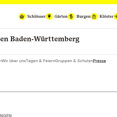
Schlösser
Gärten
Burgen
Klöster
rten Baden‑Württemberg
n
Wir über uns
Tagen & Feiern
Gruppen & Schulen
Presse
UNGEN