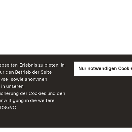
seiten-Erlebnis zu bieten. In
Nur notwendigen Cooki
für den Betrieb der Seite
lyse- sowie anonymen
 in unseren
peicherung der Cookies und den
inwilligung in die weitere
) DSGVO.
Staatliche Schlösser un
Baden-Württemberg