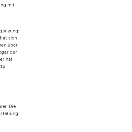
ung mit
rgänzung:
hat sich
hen über
ogar der
er hat
 zu
er. Die
sstellung