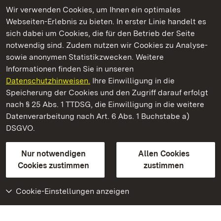
Wir verwenden Cookies, um Ihnen ein optimales
Webseiten-Erlebnis zu bieten. In erster Linie handelt es
Kommen. Staunen. Genießen.
sich dabei um Cookies, die für den Betrieb der Seite
notwendig sind. Zudem nutzen wir Cookies zu Analyse-
sowie anonymen Statistikzwecken. Weitere
Informationen finden Sie in unseren
Datenschutzhinweisen.
Ihre Einwilligung in die
Staatliche Schlösser und Gärten Baden‑Württemberg
Speicherung der Cookies und den Zugriff darauf erfolgt
nach § 25 Abs. 1 TTDSG, die Einwilligung in die weitere
Staatliche Schlösser und Gärten Baden-Württemberg
Datenverarbeitung nach Art. 6 Abs. 1 Buchstabe a)
DSGVO.
Kontakt
FAQ
Impressum
Datenschutz
Gebärdensprache
Leichte Sprache
Erklärung zur Barrierefreiheit
Nur notwendigen
Allen Cookies
BITV-konform (geprüfte Seiten)
Cookies zustimmen
zustimmen
Cookie-Einstellungen anzeigen
Weiteres
Portal
Monumente