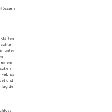
hlössern
d Gärten
machte
en unter
en
u einem
ischen
. Februar
det und
 Tag der
chloss