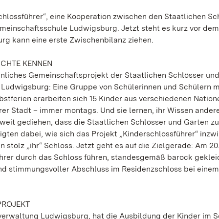
chlossführer“, eine Kooperation zwischen den Staatlichen Sc
inschaftsschule Ludwigsburg. Jetzt steht es kurz vor dem
rg kann eine erste Zwischenbilanz ziehen.
ICHTE KENNEN
hnliches Gemeinschaftsprojekt der Staatlichen Schlösser un
Ludwigsburg: Eine Gruppe von Schülerinnen und Schülern 
stferien erarbeiten sich 15 Kinder aus verschiedenen Nation
er Stadt – immer montags. Und sie lernen, ihr Wissen ander
o weit gediehen, dass die Staatlichen Schlösser und Gärten z
igten dabei, wie sich das Projekt „Kinderschlossführer“ inzw
n stolz „ihr“ Schloss. Jetzt geht es auf die Zielgerade: Am 20
Lehrer durch das Schloss führen, standesgemäß barock geklei
und stimmungsvoller Abschluss im Residenzschloss bei einem
PROJEKT
rwaltung Ludwigsburg, hat die Ausbildung der Kinder im S