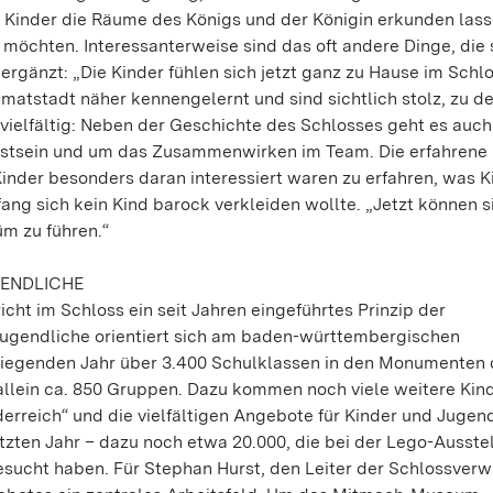
die Kinder die Räume des Königs und der Königin erkunden las
 möchten. Interessanterweise sind das oft andere Dinge, die 
ergänzt: „Die Kinder fühlen sich jetzt ganz zu Hause im Schl
atstadt näher kennengelernt und sind sichtlich stolz, zu d
 vielfältig: Neben der Geschichte des Schlosses geht es auc
stsein und um das Zusammenwirken im Team. Die erfahrene
Kinder besonders daran interessiert waren zu erfahren, was K
fang sich kein Kind barock verkleiden wollte. „Jetzt können s
üm zu führen.“
GENDLICHE
icht im Schloss ein seit Jahren eingeführtes Prinzip der
ugendliche orientiert sich am baden-württembergischen
kliegenden Jahr über 3.400 Schulklassen in den Monumenten
llein ca. 850 Gruppen. Dazu kommen noch viele weitere Kinde
erreich“ und die vielfältigen Angebote für Kinder und Jugen
zten Jahr – dazu noch etwa 20.000, die bei der Lego-Ausste
esucht haben. Für Stephan Hurst, den Leiter der Schlossverw