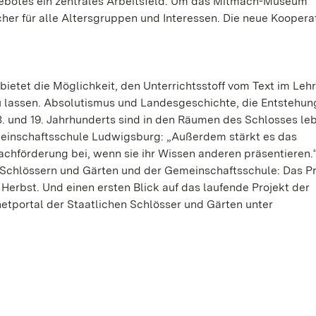
ebotes ein zentrales Arbeitsfeld. Um das Mitmach-Museum
ächer für alle Altersgruppen und Interessen. Die neue Koopera
 bietet die Möglichkeit, den Unterrichtsstoff vom Text im Le
zu lassen. Absolutismus und Landesgeschichte, die Entstehun
8. und 19. Jahrhunderts sind in den Räumen des Schlosses le
meinschaftsschule Ludwigsburg: „Außerdem stärkt es das
chförderung bei, wenn sie ihr Wissen anderen präsentieren.“ 
n Schlössern und Gärten und der Gemeinschaftsschule: Das Pr
 Herbst. Und einen ersten Blick auf das laufende Projekt der
rnetportal der Staatlichen Schlösser und Gärten unter