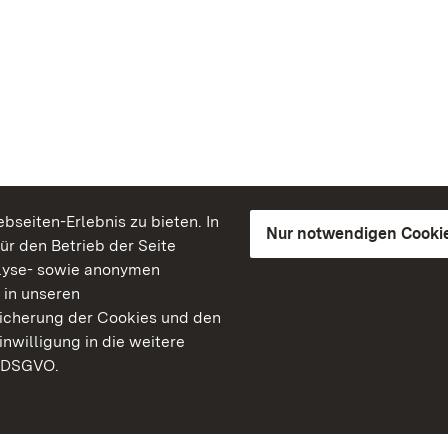
seiten-Erlebnis zu bieten. In
Nur notwendigen Cooki
für den Betrieb der Seite
lyse- sowie anonymen
 in unseren
peicherung der Cookies und den
inwilligung in die weitere
) DSGVO.
Staatliche Schlösser un
Baden-Württemberg