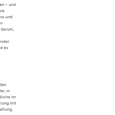
sen – und
sie
oss und
en
h darum,
inder
ie es
 des
r, in
dliche im
llung mit
altung,