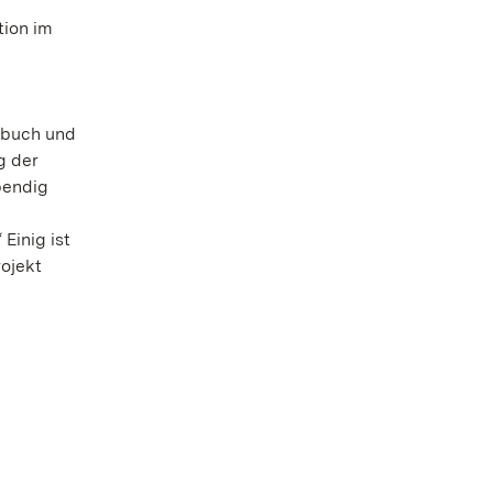
tion im
hrbuch und
g der
bendig
Einig ist
ojekt