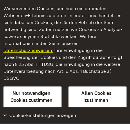
Wir verwenden Cookies, um Ihnen ein optimales
Webseiten-Erlebnis zu bieten. In erster Linie handelt es
Kommen. Staunen. Genießen.
sich dabei um Cookies, die für den Betrieb der Seite
notwendig sind. Zudem nutzen wir Cookies zu Analyse-
sowie anonymen Statistikzwecken. Weitere
Informationen finden Sie in unseren
Datenschutzhinweisen.
Ihre Einwilligung in die
Staatliche Schlösser und Gärten Baden‑Württemberg
Speicherung der Cookies und den Zugriff darauf erfolgt
nach § 25 Abs. 1 TTDSG, die Einwilligung in die weitere
Staatliche Schlösser und Gärten Baden-Württemberg
Datenverarbeitung nach Art. 6 Abs. 1 Buchstabe a)
DSGVO.
Kontakt
FAQ
Impressum
Datenschutz
Gebärdensprache
Leichte Sprache
Erklärung zur Barrierefreiheit
Nur notwendigen
Allen Cookies
BITV-konform (geprüfte Seiten)
Cookies zustimmen
zustimmen
Cookie-Einstellungen anzeigen
Weiteres
Portal
Monumente