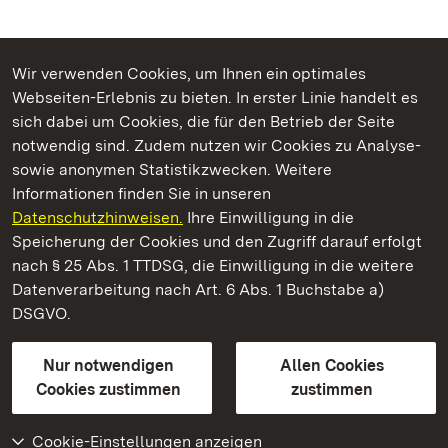
Wir verwenden Cookies, um Ihnen ein optimales
Webseiten-Erlebnis zu bieten. In erster Linie handelt es
Kommen. Staunen. Genießen.
sich dabei um Cookies, die für den Betrieb der Seite
notwendig sind. Zudem nutzen wir Cookies zu Analyse-
sowie anonymen Statistikzwecken. Weitere
Informationen finden Sie in unseren
Datenschutzhinweisen.
Ihre Einwilligung in die
Staatliche Schlösser und Gärten Baden‑Württemberg
Speicherung der Cookies und den Zugriff darauf erfolgt
nach § 25 Abs. 1 TTDSG, die Einwilligung in die weitere
Staatliche Schlösser und Gärten Baden-Württemberg
Datenverarbeitung nach Art. 6 Abs. 1 Buchstabe a)
DSGVO.
Kontakt
FAQ
Impressum
Datenschutz
Gebärdensprache
Leichte Sprache
Erklärung zur Barrierefreiheit
Nur notwendigen
Allen Cookies
BITV-konform (geprüfte Seiten)
Cookies zustimmen
zustimmen
Cookie-Einstellungen anzeigen
Weiteres