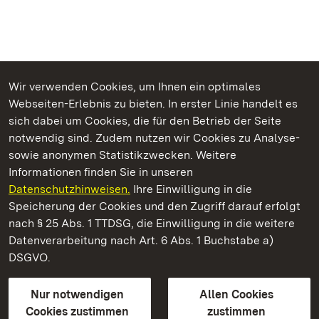
Wir verwenden Cookies, um Ihnen ein optimales
Webseiten-Erlebnis zu bieten. In erster Linie handelt es
Kommen. Staunen. Genießen.
sich dabei um Cookies, die für den Betrieb der Seite
notwendig sind. Zudem nutzen wir Cookies zu Analyse-
sowie anonymen Statistikzwecken. Weitere
Informationen finden Sie in unseren
Datenschutzhinweisen.
Ihre Einwilligung in die
Staatliche Schlösser und Gärten Baden‑Württemberg
Speicherung der Cookies und den Zugriff darauf erfolgt
nach § 25 Abs. 1 TTDSG, die Einwilligung in die weitere
Staatliche Schlösser und Gärten Baden-Württemberg
Datenverarbeitung nach Art. 6 Abs. 1 Buchstabe a)
DSGVO.
Kontakt
FAQ
Impressum
Datenschutz
Gebärdensprache
Leichte Sprache
Erklärung zur Barrierefreiheit
Nur notwendigen
Allen Cookies
BITV-konform (geprüfte Seiten)
Cookies zustimmen
zustimmen