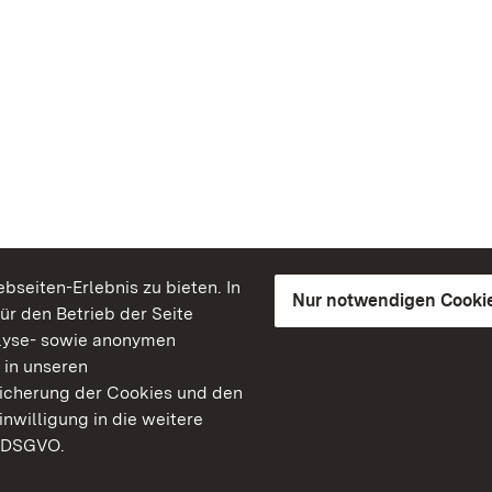
seiten-Erlebnis zu bieten. In
Nur notwendigen Cooki
für den Betrieb der Seite
lyse- sowie anonymen
 in unseren
peicherung der Cookies und den
inwilligung in die weitere
) DSGVO.
Staatliche Schlösser un