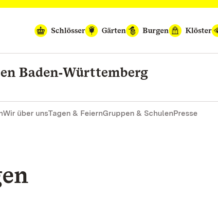
Schlösser
Gärten
Burgen
Klöster
rten Baden‑Württemberg
n
Wir über uns
Tagen & Feiern
Gruppen & Schulen
Presse
gen