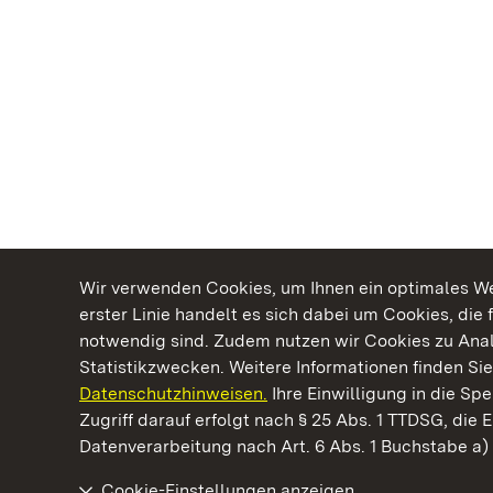
Wir verwenden Cookies, um Ihnen ein optimales Web
erster Linie handelt es sich dabei um Cookies, die 
notwendig sind. Zudem nutzen wir Cookies zu Ana
Statistikzwecken. Weitere Informationen finden Sie
Datenschutzhinweisen.
Ihre Einwilligung in die S
Kommen. Staunen. Genießen.
Zugriff darauf erfolgt nach § 25 Abs. 1 TTDSG, die E
Datenverarbeitung nach Art. 6 Abs. 1 Buchstabe a
Cookie-Einstellungen anzeigen