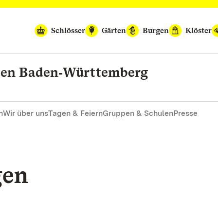
Schlösser
Gärten
Burgen
Klöster
rten Baden‑Württemberg
n
Wir über uns
Tagen & Feiern
Gruppen & Schulen
Presse
gen