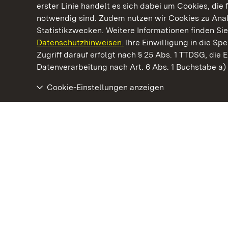
erster Linie handelt es sich dabei um Cookies, die 
notwendig sind. Zudem nutzen wir Cookies zu Ana
Statistikzwecken. Weitere Informationen finden Sie
Datenschutzhinweisen.
Ihre Einwilligung in die S
Kommen. Staunen. Genießen.
Zugriff darauf erfolgt nach § 25 Abs. 1 TTDSG, die E
Datenverarbeitung nach Art. 6 Abs. 1 Buchstabe a
Cookie-Einstellungen anzeigen
Staatliche Schlösser und Gärten Baden‑Württemberg