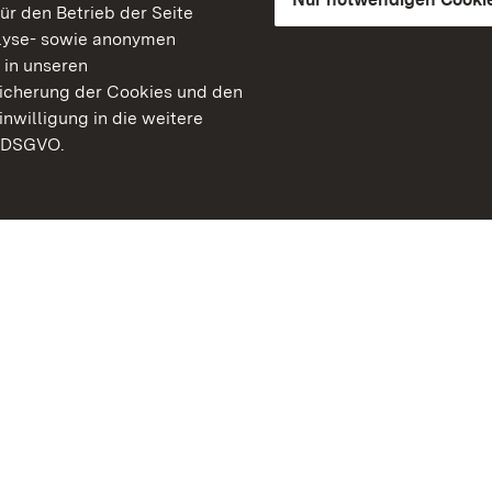
für den Betrieb der Seite
lyse- sowie anonymen
 in unseren
peicherung der Cookies und den
inwilligung in die weitere
) DSGVO.
Staatliche Schlösser un
Baden-Württemberg
Kontakt
FAQ
Impressum
Datenschutz
Gebärdensprache
Leichte Sprache
Erklärung zur Barrierefre
BITV-konform (geprüfte S