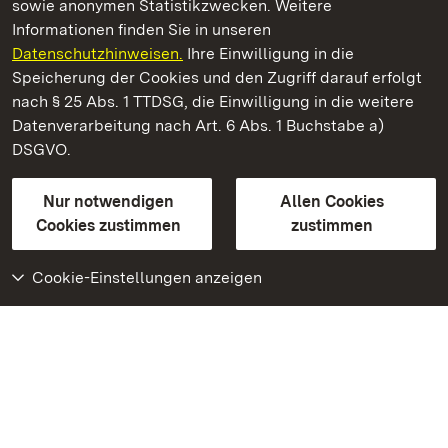
sowie anonymen Statistikzwecken. Weitere
Informationen finden Sie in unseren
Datenschutzhinweisen.
Ihre Einwilligung in die
Staatliche Schlösser und Gärten Baden‑Württemberg
Speicherung der Cookies und den Zugriff darauf erfolgt
nach § 25 Abs. 1 TTDSG, die Einwilligung in die weitere
Staatliche Schlösser und Gärten Baden-Württemberg
Datenverarbeitung nach Art. 6 Abs. 1 Buchstabe a)
DSGVO.
Kontakt
FAQ
Impressum
Datenschutz
Gebärdensprache
Leichte Sprache
Erklärung zur Barrierefreiheit
Nur notwendigen
Allen Cookies
BITV-konform (geprüfte Seiten)
Cookies zustimmen
zustimmen
Cookie-Einstellungen anzeigen
Weiteres
Portal
Monumente
Besuchen Sie uns auf
Facebook
Besuchen Sie uns auf
Instagram
Besuchen Sie uns auf