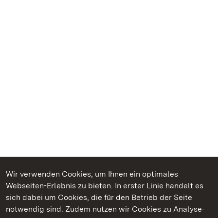
Wir verwenden Cookies, um Ihnen ein optimales
Webseiten-Erlebnis zu bieten. In erster Linie handelt es
Kommen. Staunen. Genießen.
sich dabei um Cookies, die für den Betrieb der Seite
notwendig sind. Zudem nutzen wir Cookies zu Analyse-