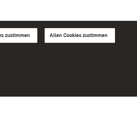
es zustimmen
Allen Cookies zustimmen
d Gärten
Weiteres
Portal
Monumente
Besuchen Sie uns auf Facebook
Besuchen Sie uns auf Instagram
Besuchen Sie uns auf Youtube
Lernen Sie unsere Apps kennen