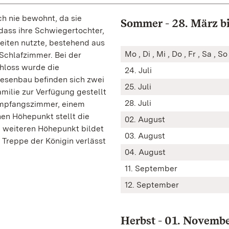
h nie bewohnt, da sie
Sommer - 28. März bi
 dass ihre Schwiegertochter,
keiten nutzte, bestehend aus
Mo , Di , Mi , Do , Fr , Sa , S
chlafzimmer. Bei der
loss wurde die
24. Juli
Riesenbau befinden sich zwei
25. Juli
milie zur Verfügung gestellt
28. Juli
Empfangszimmer, einem
en Höhepunkt stellt die
02. August
n weiteren Höhepunkt bildet
03. August
 Treppe der Königin verlässt
04. August
11. September
12. September
Herbst - 01. Novemb