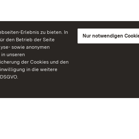
seiten-Erlebnis zu bieten. In
Nur notwendigen Cooki
für den Betrieb der Seite
lyse- sowie anonymen
 in unseren
peicherung der Cookies und den
inwilligung in die weitere
) DSGVO.
Staatliche Schlösser un
Baden-Württemberg
Kontakt
FAQ
Impressum
Datenschutz
Gebärdensprache
Leichte Sprache