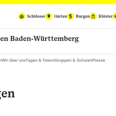
Schlösser
Gärten
Burgen
Klöster
rten Baden‑Württemberg
n
Wir über uns
Tagen & Feiern
Gruppen & Schulen
Presse
gen