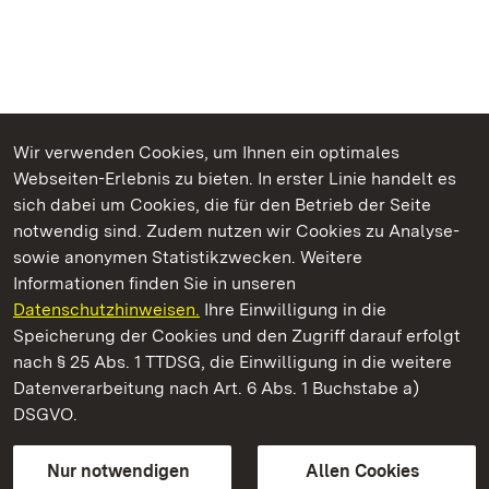
Wir verwenden Cookies, um Ihnen ein optimales
Webseiten-Erlebnis zu bieten. In erster Linie handelt es
Kommen. Staunen. Genießen.
sich dabei um Cookies, die für den Betrieb der Seite
notwendig sind. Zudem nutzen wir Cookies zu Analyse-
sowie anonymen Statistikzwecken. Weitere
Informationen finden Sie in unseren
Datenschutzhinweisen.
Ihre Einwilligung in die
Staatliche Schlösser und Gärten Baden‑Württemberg
Speicherung der Cookies und den Zugriff darauf erfolgt
nach § 25 Abs. 1 TTDSG, die Einwilligung in die weitere
Staatliche Schlösser und Gärten Baden-Württemberg
Datenverarbeitung nach Art. 6 Abs. 1 Buchstabe a)
DSGVO.
Kontakt
FAQ
Impressum
Datenschutz
Gebärdensprache
Leichte Sprache
Erklärung zur Barrierefreiheit
Nur notwendigen
Allen Cookies