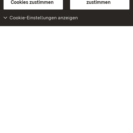
BITV-konform (geprüfte Seiten)
Cookies zustimmen
zustimmen
Cookie-Einstellungen anzeigen
Weiteres
Portal
Monumente
Besuchen Sie uns auf
Facebook
Besuchen Sie uns auf
Instagram
Besuchen Sie uns auf
Youtube
Lernen Sie unsere Apps
kennen
Google Play Store
App Store für iPhone