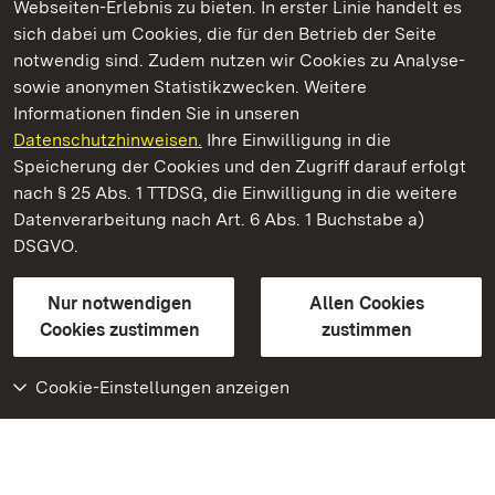
Webseiten-Erlebnis zu bieten. In erster Linie handelt es
Kommen. Staunen. Genießen.
sich dabei um Cookies, die für den Betrieb der Seite
notwendig sind. Zudem nutzen wir Cookies zu Analyse-
sowie anonymen Statistikzwecken. Weitere
Informationen finden Sie in unseren
Datenschutzhinweisen.
Ihre Einwilligung in die
Staatliche Schlösser und Gärten Baden‑Württemberg
Speicherung der Cookies und den Zugriff darauf erfolgt
nach § 25 Abs. 1 TTDSG, die Einwilligung in die weitere
Staatliche Schlösser und Gärten Baden-Württemberg
Datenverarbeitung nach Art. 6 Abs. 1 Buchstabe a)
DSGVO.
Kontakt
FAQ
Impressum
Datenschutz
Gebärdensprache
Leichte Sprache
Erklärung zur Barrierefreiheit
Nur notwendigen
Allen Cookies
BITV-konform (geprüfte Seiten)
Cookies zustimmen
zustimmen
Cookie-Einstellungen anzeigen
Weiteres
Portal
Monumente
Besuchen Sie uns auf
Facebook