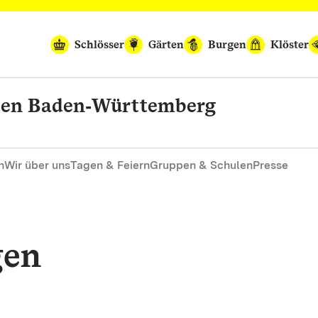
Schlösser
Gärten
Burgen
Klöster
rten Baden‑Württemberg
n
Wir über uns
Tagen & Feiern
Gruppen & Schulen
Presse
gen