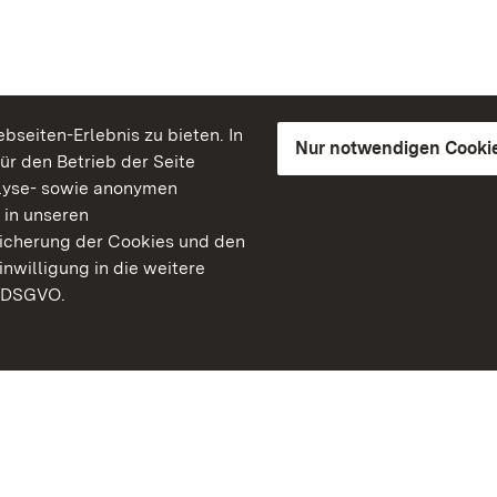
seiten-Erlebnis zu bieten. In
Nur notwendigen Cooki
für den Betrieb der Seite
lyse- sowie anonymen
 in unseren
peicherung der Cookies und den
inwilligung in die weitere
) DSGVO.
Staatliche Schlösser un
Baden-Württemberg
Kontakt
FAQ
Impressum
Datenschutz
Gebärdensprache