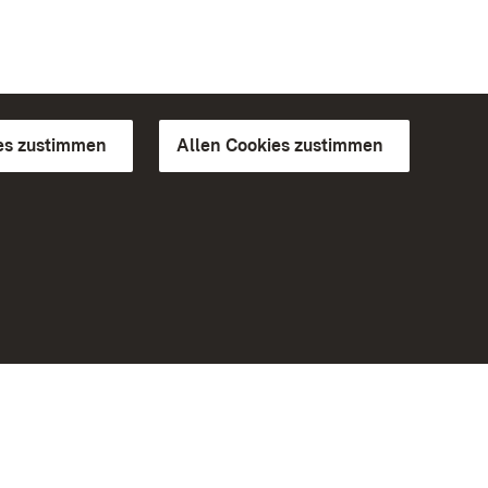
es zustimmen
Allen Cookies zustimmen
d Gärten
Weiteres
Portal
Monumente
Besuchen Sie uns auf Facebook
Besuchen Sie uns auf Instagram
Besuchen Sie uns auf Youtube