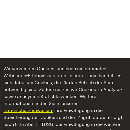
Wir verwenden Cookies, um Ihnen ein optimales
Webseiten-Erlebnis zu bieten. In erster Linie handelt es
Kommen. Staunen. Genießen.
sich dabei um Cookies, die für den Betrieb der Seite
notwendig sind. Zudem nutzen wir Cookies zu Analyse-
sowie anonymen Statistikzwecken. Weitere
Informationen finden Sie in unseren
Datenschutzhinweisen.
Ihre Einwilligung in die
Staatliche Schlösser und Gärten Baden‑Württemberg
Speicherung der Cookies und den Zugriff darauf erfolgt
nach § 25 Abs. 1 TTDSG, die Einwilligung in die weitere
Staatliche Schlösser und Gärten Baden-Württemberg