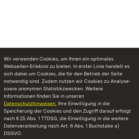
Wir verwenden Cookies, um Ihnen ein optimales
Webseiten-Erlebnis zu bieten. In erster Linie handelt es
Kommen. Staunen. Genießen.
sich dabei um Cookies, die für den Betrieb der Seite
notwendig sind. Zudem nutzen wir Cookies zu Analyse-
sowie anonymen Statistikzwecken. Weitere
Informationen finden Sie in unseren
Datenschutzhinweisen.
Ihre Einwilligung in die
Staatliche Schlösser und Gärten Baden‑Württemberg
Speicherung der Cookies und den Zugriff darauf erfolgt
nach § 25 Abs. 1 TTDSG, die Einwilligung in die weitere
Staatliche Schlösser und Gärten Baden-Württemberg
Datenverarbeitung nach Art. 6 Abs. 1 Buchstabe a)
DSGVO.
Kontakt
FAQ
Impressum
Datenschutz