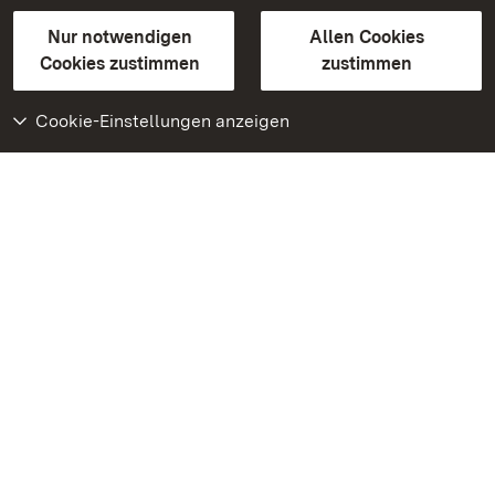
Gebärdensprache
Leichte Sprache
Erklärung zur Barrierefreiheit
Nur notwendigen
Allen Cookies
BITV-konform (geprüfte Seiten)
Cookies zustimmen
zustimmen
Cookie-Einstellungen anzeigen
Weiteres
Portal
Monumente
Besuchen Sie uns auf
Facebook
Besuchen Sie uns auf
Instagram
Besuchen Sie uns auf
Youtube
Lernen Sie unsere Apps
kennen
Google Play Store
App Store für iPhone