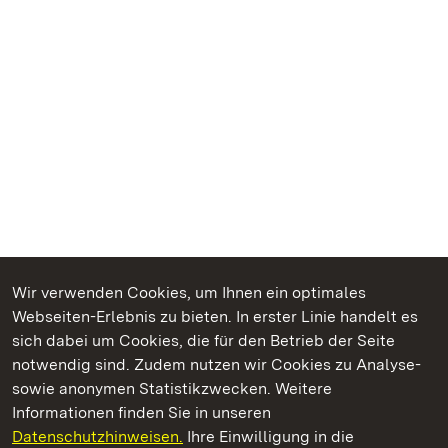
Wir verwenden Cookies, um Ihnen ein optimales
Webseiten-Erlebnis zu bieten. In erster Linie handelt es
Kommen. Staunen. Genießen.
sich dabei um Cookies, die für den Betrieb der Seite
notwendig sind. Zudem nutzen wir Cookies zu Analyse-
sowie anonymen Statistikzwecken. Weitere
Informationen finden Sie in unseren
Datenschutzhinweisen.
Ihre Einwilligung in die
Staatliche Schlösser und Gärten Baden‑Württemberg