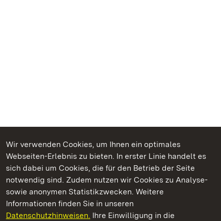
Wir verwenden Cookies, um Ihnen ein optimales
Webseiten-Erlebnis zu bieten. In erster Linie handelt es
Kommen. Staunen. Genießen.
sich dabei um Cookies, die für den Betrieb der Seite
notwendig sind. Zudem nutzen wir Cookies zu Analyse-
sowie anonymen Statistikzwecken. Weitere
Informationen finden Sie in unseren
Datenschutzhinweisen.
Ihre Einwilligung in die
Staatliche Schlösser und Gärten Baden‑Württemberg