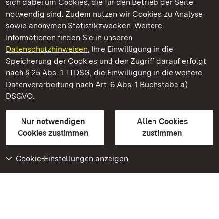
sich dabei um Cookies, die für den Betrieb der Seite
notwendig sind. Zudem nutzen wir Cookies zu Analyse-
sowie anonymen Statistikzwecken. Weitere
Informationen finden Sie in unseren
Datenschutzhinweisen.
Ihre Einwilligung in die
Staatliche Schlösser und Gärten Baden‑Württemberg
Speicherung der Cookies und den Zugriff darauf erfolgt
nach § 25 Abs. 1 TTDSG, die Einwilligung in die weitere
Staatliche Schlösser und Gärten Baden-Württemberg
Datenverarbeitung nach Art. 6 Abs. 1 Buchstabe a)
DSGVO.
Kontakt
FAQ
Impressum
Datenschutz
Gebärdensprache
Leichte Sprache
Erklärung zur Barrierefreiheit
Nur notwendigen
Allen Cookies
BITV-konform (geprüfte Seiten)
Cookies zustimmen
zustimmen
Cookie-Einstellungen anzeigen
Weiteres
Portal
Monumente
Besuchen Sie uns auf
Facebook
Besuchen Sie uns auf