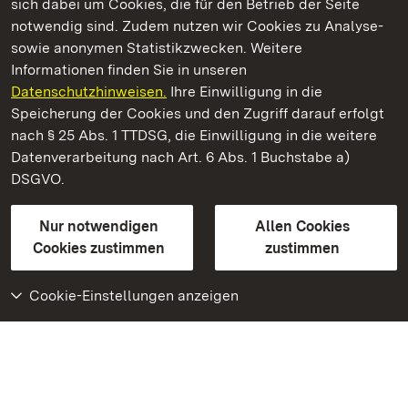
sich dabei um Cookies, die für den Betrieb der Seite
notwendig sind. Zudem nutzen wir Cookies zu Analyse-
sowie anonymen Statistikzwecken. Weitere
Informationen finden Sie in unseren
Datenschutzhinweisen.
Ihre Einwilligung in die
Staatliche Schlösser und Gärten Baden‑Württemberg
Speicherung der Cookies und den Zugriff darauf erfolgt
nach § 25 Abs. 1 TTDSG, die Einwilligung in die weitere
Staatliche Schlösser und Gärten Baden-Württemberg
Datenverarbeitung nach Art. 6 Abs. 1 Buchstabe a)
DSGVO.
Kontakt
FAQ
Impressum
Datenschutz
Gebärdensprache
Leichte Sprache
Erklärung zur Barrierefreiheit
Nur notwendigen
Allen Cookies
BITV-konform (geprüfte Seiten)
Cookies zustimmen
zustimmen
Cookie-Einstellungen anzeigen
Weiteres
Portal
Monumente
Besuchen Sie uns auf
Facebook
Besuchen Sie uns auf