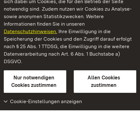
sich dabei um Cookies, die für den Betrieb der Seite
notwendig sind. Zudem nutzen wir Cookies zu Analyse-
sowie anonymen Statistikzwecken. Weitere
Informationen finden Sie in unseren
Datenschutzhinweisen.
Ihre Einwilligung in die
Staatliche Schlösser und Gärten Baden‑Württemberg
Speicherung der Cookies und den Zugriff darauf erfolgt
nach § 25 Abs. 1 TTDSG, die Einwilligung in die weitere
Staatliche Schlösser und Gärten Baden-Württemberg
Datenverarbeitung nach Art. 6 Abs. 1 Buchstabe a)
DSGVO.
Kontakt
FAQ
Impressum
Datenschutz
Gebärdensprache
Leichte Sprache
Erklärung zur Barrierefreiheit
Nur notwendigen
Allen Cookies
BITV-konform (geprüfte Seiten)
Cookies zustimmen
zustimmen
Cookie-Einstellungen anzeigen
Weiteres
Portal
Monumente
Besuchen Sie uns auf
Facebook
Besuchen Sie uns auf