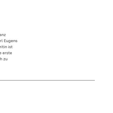
anz
rl Eugens
tin ist
e erste
h zu