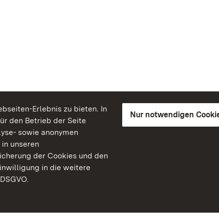
seiten-Erlebnis zu bieten. In
Nur notwendigen Cooki
für den Betrieb der Seite
lyse- sowie anonymen
 in unseren
peicherung der Cookies und den
inwilligung in die weitere
) DSGVO.
Staatliche Schlösser un
Baden-Württemberg