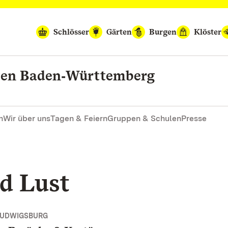
Schlösser
Gärten
Burgen
Klöster
rten Baden‑Württemberg
n
Wir über uns
Tagen & Feiern
Gruppen & Schulen
Presse
d Lust
LUDWIGSBURG