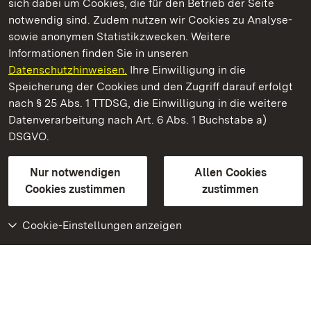
sich dabei um Cookies, die für den Betrieb der Seite
notwendig sind. Zudem nutzen wir Cookies zu Analyse-
sowie anonymen Statistikzwecken. Weitere
Informationen finden Sie in unseren
Datenschutzhinweisen.
Ihre Einwilligung in die
Staatliche Schlösser und Gärten Baden‑Württemberg
Speicherung der Cookies und den Zugriff darauf erfolgt
nach § 25 Abs. 1 TTDSG, die Einwilligung in die weitere
Staatliche Schlösser und Gärten Baden-Württemberg
Datenverarbeitung nach Art. 6 Abs. 1 Buchstabe a)
DSGVO.
Kontakt
FAQ
Impressum
Datenschutz
Gebärdensprache
Leichte Sprache
Erklärung zur Barrierefreiheit
Nur notwendigen
Allen Cookies
BITV-konform (geprüfte Seiten)
Cookies zustimmen
zustimmen
Cookie-Einstellungen anzeigen
Weiteres
Portal
Monumente
Besuchen Sie uns auf
Facebook
Besuchen Sie uns auf