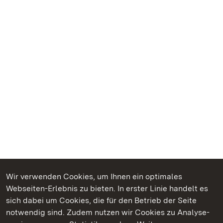
Wir verwenden Cookies, um Ihnen ein optimales
Webseiten-Erlebnis zu bieten. In erster Linie handelt es
Kommen. Staunen. Genießen.
sich dabei um Cookies, die für den Betrieb der Seite
notwendig sind. Zudem nutzen wir Cookies zu Analyse-