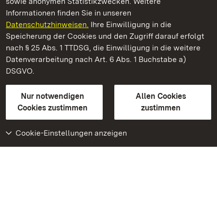
sowie anonymen Statistikzwecken. Weitere
Informationen finden Sie in unseren
Datenschutzhinweisen.
Ihre Einwilligung in die
Staatliche Schlösser und Gärten Baden‑Württemberg
Speicherung der Cookies und den Zugriff darauf erfolgt
nach § 25 Abs. 1 TTDSG, die Einwilligung in die weitere
Staatliche Schlösser und Gärten Baden-Württemberg
Datenverarbeitung nach Art. 6 Abs. 1 Buchstabe a)
DSGVO.
Kontakt
FAQ
Impressum
Datenschutz
Gebärdensprache
Leichte Sprache
Erklärung zur Barrierefreiheit
Nur notwendigen
Allen Cookies
BITV-konform (geprüfte Seiten)
Cookies zustimmen
zustimmen
Cookie-Einstellungen anzeigen
Weiteres
Portal
Monumente
Besuchen Sie uns auf
Facebook
Besuchen Sie uns auf
Instagram
Besuchen Sie uns auf
Youtube