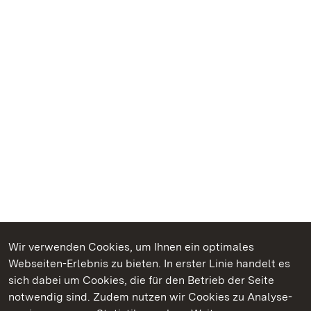
Wir verwenden Cookies, um Ihnen ein optimales
Webseiten-Erlebnis zu bieten. In erster Linie handelt es
Kommen. Staunen. Genießen.
sich dabei um Cookies, die für den Betrieb der Seite
notwendig sind. Zudem nutzen wir Cookies zu Analyse-