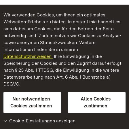
Wir verwenden Cookies, um Ihnen ein optimales
Webseiten-Erlebnis zu bieten. In erster Linie handelt es
Kommen. Staunen. Genießen.
sich dabei um Cookies, die für den Betrieb der Seite
notwendig sind. Zudem nutzen wir Cookies zu Analyse-
sowie anonymen Statistikzwecken. Weitere
Informationen finden Sie in unseren
Datenschutzhinweisen.
Ihre Einwilligung in die
Staatliche Schlösser und Gärten Baden‑Württemberg
Speicherung der Cookies und den Zugriff darauf erfolgt
nach § 25 Abs. 1 TTDSG, die Einwilligung in die weitere
Staatliche Schlösser und Gärten Baden-Württemberg
Datenverarbeitung nach Art. 6 Abs. 1 Buchstabe a)
DSGVO.
Kontakt
FAQ
Impressum
Datenschutz
Gebärdensprache
Leichte Sprache
Erklärung zur Barrierefreiheit
Nur notwendigen
Allen Cookies
BITV-konform (geprüfte Seiten)
Cookies zustimmen
zustimmen
Cookie-Einstellungen anzeigen
Weiteres