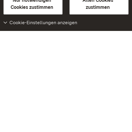
Erklärung zur Barrierefreiheit
Nur notwendigen
Allen Cookies
BITV-konform (geprüfte Seiten)
Cookies zustimmen
zustimmen
Cookie-Einstellungen anzeigen
Weiteres
Portal
Monumente
Besuchen Sie uns auf
Facebook
Besuchen Sie uns auf
Instagram
Besuchen Sie uns auf
Youtube
Lernen Sie unsere Apps
kennen
Google Play Store
App Store für iPhone