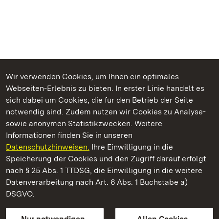
Wir verwenden Cookies, um Ihnen ein optimales
Webseiten-Erlebnis zu bieten. In erster Linie handelt es
Kommen. Staunen. Genießen.
sich dabei um Cookies, die für den Betrieb der Seite
notwendig sind. Zudem nutzen wir Cookies zu Analyse-
sowie anonymen Statistikzwecken. Weitere
Informationen finden Sie in unseren
Datenschutzhinweisen.
Ihre Einwilligung in die
Staatliche Schlösser und Gärten Baden‑Württemberg
Speicherung der Cookies und den Zugriff darauf erfolgt
nach § 25 Abs. 1 TTDSG, die Einwilligung in die weitere
Staatliche Schlösser und Gärten Baden-Württemberg
Datenverarbeitung nach Art. 6 Abs. 1 Buchstabe a)
DSGVO.
Kontakt
FAQ
Impressum
Datenschutz
Gebärdensprache
Leichte Sprache