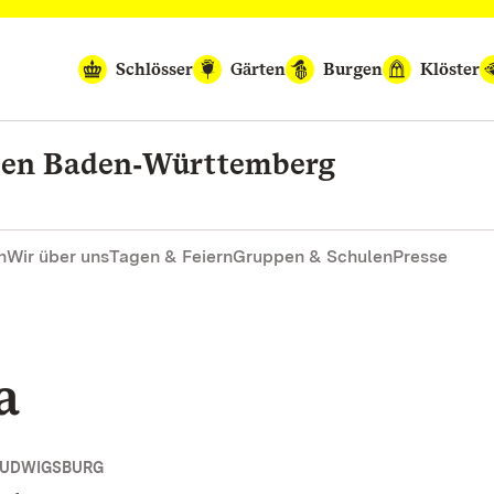
Schlösser
Gärten
Burgen
Klöster
rten Baden‑Württemberg
n
Wir über uns
Tagen & Feiern
Gruppen & Schulen
Presse
a
LUDWIGSBURG