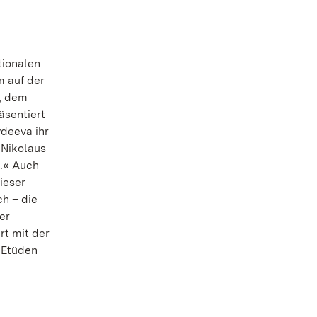
tionalen
m auf der
s, dem
sentiert
deeva ihr
 Nikolaus
t.« Auch
ieser
h – die
er
t mit der
 Etüden