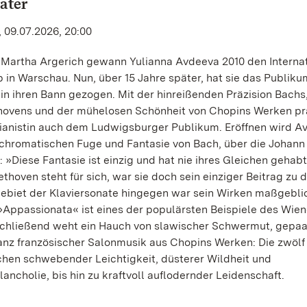
ater
 09.07.2026, 20:00
h Martha Argerich gewann Yulianna Avdeeva 2010 den Interna
n Warschau. Nun, über 15 Jahre später, hat sie das Publiku
in ihren Bann gezogen. Mit der hinreißenden Präzision Bach
vens und der mühelosen Schönheit von Chopins Werken prä
Pianistin auch dem Ludwigsburger Publikum. Eröffnen wird Av
r chromatischen Fuge und Fantasie von Bach, über die Johann
: »Diese Fantasie ist einzig und hat nie ihres Gleichen gehab
thoven steht für sich, war sie doch sein einziger Beitrag zu d
ebiet der Klaviersonate hingegen war sein Wirken maßgeblic
Appassionata« ist eines der populärsten Beispiele des Wien
schließend weht ein Hauch von slawischer Schwermut, gepaar
nz französischer Salonmusik aus Chopins Werken: Die zwölf
hen schwebender Leichtigkeit, düsterer Wildheit und
ancholie, bis hin zu kraftvoll auflodernder Leidenschaft.