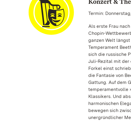
Konzert & The
Termin: Donnerstag,
Als erste Frau nac
Chopin-Wettbewerb i
ganzen Welt längst 
Temperament Beetho
sich die russische 
Juli-Rezital mit de
Forkel einst schrieb
die Fantasie von Bee
Gattung. Auf dem G
temperamentvolle »
Klassikers. Und ab
harmonischen Elega
bewegen sich zwisc
unergründlicher Mel