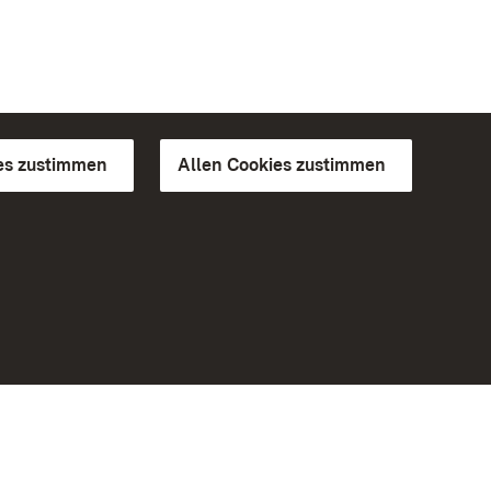
es zustimmen
Allen Cookies zustimmen
d Gärten
Weiteres
Portal
Monumente
Besuchen Sie uns auf Facebook
Besuchen Sie uns auf Instagram
Besuchen Sie uns auf Youtube