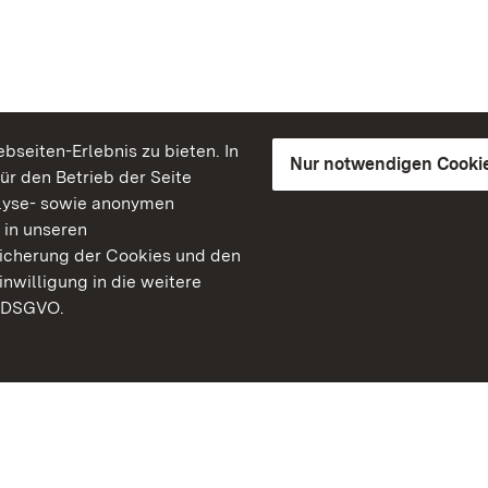
seiten-Erlebnis zu bieten. In
Nur notwendigen Cooki
für den Betrieb der Seite
lyse- sowie anonymen
 in unseren
peicherung der Cookies und den
inwilligung in die weitere
) DSGVO.
Staatliche Schlösser un
Baden-Württemberg
Kontakt
FAQ
Impressum
Datenschutz