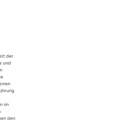
lt der
e und
en
ie
einen
führung
n im
m
nen den