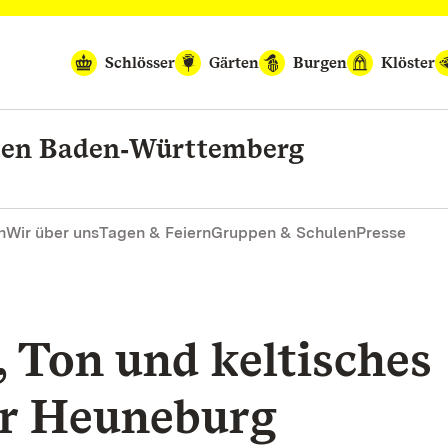
Schlösser
Gärten
Burgen
Klöster
rten Baden‑Württemberg
n
Wir über uns
Tagen & Feiern
Gruppen & Schulen
Presse
 Ton und keltisches
er Heuneburg