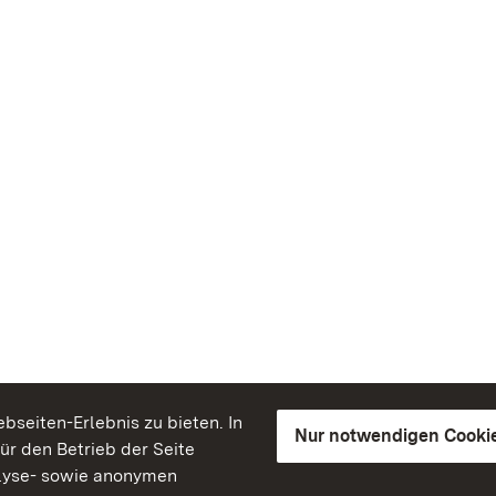
seiten-Erlebnis zu bieten. In
Nur notwendigen Cooki
für den Betrieb der Seite
lyse- sowie anonymen