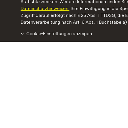
Statistikzwecken. Weitere Informationen finden Sie
Datenschutzhinweisen.
Ihre Einwilligung in die S
Kommen. Staunen. Genießen.
Zugriff darauf erfolgt nach § 25 Abs. 1 TTDSG, die E
Datenverarbeitung nach Art. 6 Abs. 1 Buchstabe a
Cookie-Einstellungen anzeigen
Staatliche Schlösser und Gärten Baden‑Württemberg