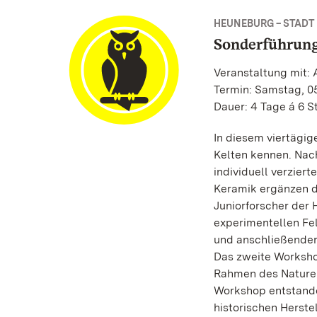
HEUNEBURG – STADT
Sonderführung
Veranstaltung mit:
Termin: Samstag, 05
Dauer: 4 Tage á 6 
In diesem viertägi
Kelten kennen. Nac
individuell verzier
Keramik ergänzen d
Juniorforscher der
experimentellen Fe
und anschließender
Das zweite Worksho
Rahmen des Naturer
Workshop entstand
historischen Herste