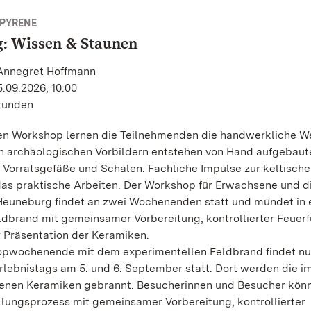
 PYRENE
: Wissen & Staunen
 Annegret Hoffmann
.09.2026, 10:00
Stunden
gen Workshop lernen die Teilnehmenden die handwerkliche We
h archäologischen Vorbildern entstehen von Hand aufgebaut
te Vorratsgefäße und Schalen. Fachliche Impulse zur keltisch
as praktische Arbeiten. Der Workshop für Erwachsene und d
 Heuneburg findet an zwei Wochenenden statt und mündet in 
ldbrand mit gemeinsamer Vorbereitung, kontrollierter Feuer
 Präsentation der Keramiken.
pwochenende mit dem experimentellen Feldbrand findet nu
lebnistags am 5. und 6. September statt. Dort werden die i
enen Keramiken gebrannt. Besucherinnen und Besucher kön
llungsprozess mit gemeinsamer Vorbereitung, kontrollierter