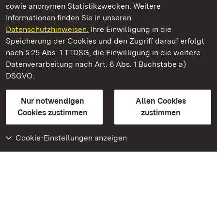
sowie anonymen Statistikzwecken. Weitere
Informationen finden Sie in unseren
Datenschutzhinweisen.
Ihre Einwilligung in die
Staatliche Schlösser und Gärten Baden‑Württemberg
Speicherung der Cookies und den Zugriff darauf erfolgt
nach § 25 Abs. 1 TTDSG, die Einwilligung in die weitere
Staatliche Schlösser und Gärten Baden-Württemberg
Datenverarbeitung nach Art. 6 Abs. 1 Buchstabe a)
DSGVO.
Kontakt
FAQ
Impressum
Datenschutz
Gebärdensprache
Leichte Sprache
Erklärung zur Barrierefreiheit
Nur notwendigen
Allen Cookies
BITV-konform (geprüfte Seiten)
Cookies zustimmen
zustimmen
Cookie-Einstellungen anzeigen
Weiteres
Portal
Monumente
Besuchen Sie uns auf
Facebook
Besuchen Sie uns auf
Instagram
Besuchen Sie uns auf