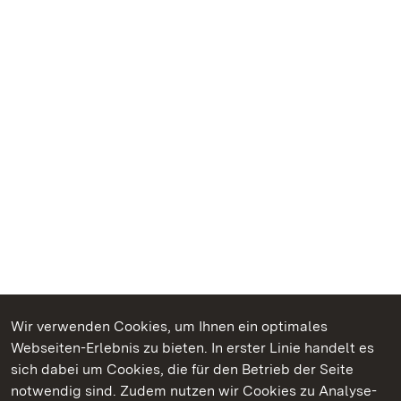
Wir verwenden Cookies, um Ihnen ein optimales
Webseiten-Erlebnis zu bieten. In erster Linie handelt es
Kommen. Staunen. Genießen.
sich dabei um Cookies, die für den Betrieb der Seite
notwendig sind. Zudem nutzen wir Cookies zu Analyse-