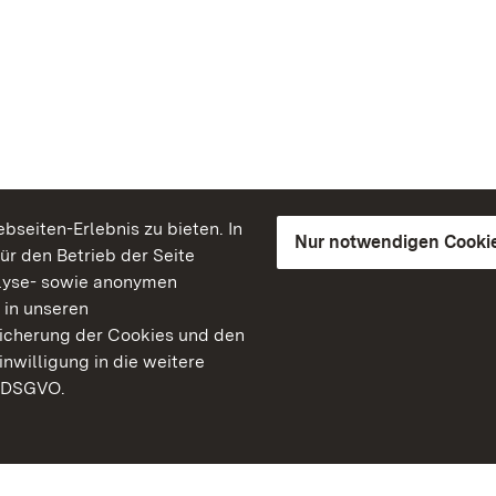
seiten-Erlebnis zu bieten. In
Nur notwendigen Cooki
für den Betrieb der Seite
lyse- sowie anonymen
 in unseren
peicherung der Cookies und den
inwilligung in die weitere
) DSGVO.
Staatliche Schlösser un
Baden-Württemberg
Kontakt