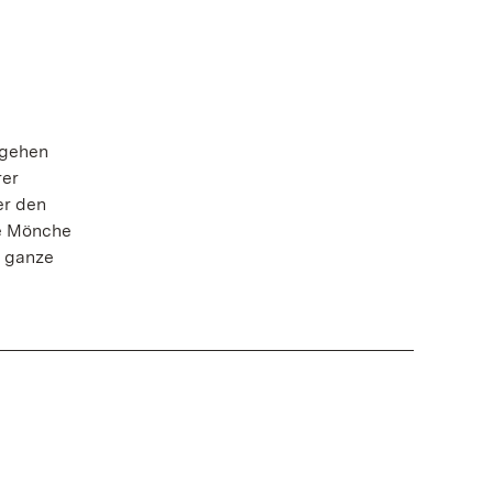
 gehen
rer
er den
e Mönche
e ganze