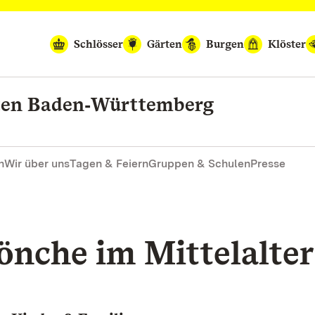
Schlösser
Gärten
Burgen
Klöster
rten Baden‑Württemberg
n
Wir über uns
Tagen & Feiern
Gruppen & Schulen
Presse
önche im Mittelalter