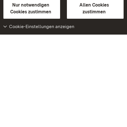
Erklärung zur Barrierefreiheit
Nur notwendigen
Allen Cookies
BITV-konform (geprüfte Seiten)
Cookies zustimmen
zustimmen
Cookie-Einstellungen anzeigen
Weiteres
Portal
Monumente
Besuchen Sie uns auf
Facebook
Besuchen Sie uns auf
Instagram
Besuchen Sie uns auf
Youtube
Lernen Sie unsere Apps
kennen
Google Play Store
App Store für iPhone