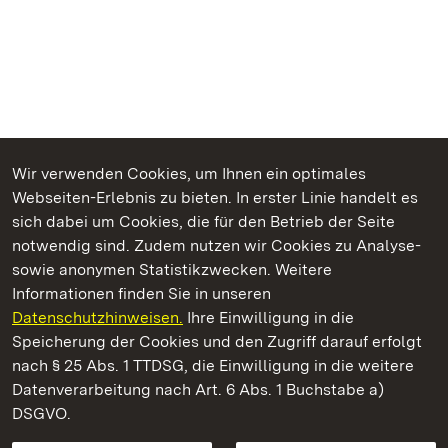
Wir verwenden Cookies, um Ihnen ein optimales
Webseiten-Erlebnis zu bieten. In erster Linie handelt es
Kommen. Staunen. Genießen.
sich dabei um Cookies, die für den Betrieb der Seite
notwendig sind. Zudem nutzen wir Cookies zu Analyse-
sowie anonymen Statistikzwecken. Weitere
Informationen finden Sie in unseren
Datenschutzhinweisen.
Ihre Einwilligung in die
Staatliche Schlösser und Gärten Baden‑Württemberg
Speicherung der Cookies und den Zugriff darauf erfolgt
nach § 25 Abs. 1 TTDSG, die Einwilligung in die weitere
Staatliche Schlösser und Gärten Baden-Württemberg
Datenverarbeitung nach Art. 6 Abs. 1 Buchstabe a)
DSGVO.
Kontakt
FAQ
Impressum
Datenschutz
Gebärdensprache
Leichte Sprache