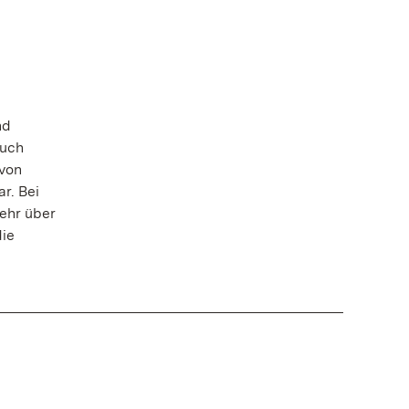
nd
auch
 von
r. Bei
ehr über
die