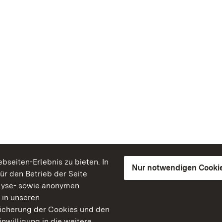
seiten-Erlebnis zu bieten. In
Nur notwendigen Cooki
für den Betrieb der Seite
lyse- sowie anonymen
 in unseren
peicherung der Cookies und den
inwilligung in die weitere