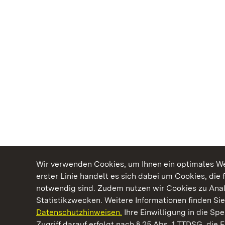
Wir verwenden Cookies, um Ihnen ein optimales Web
erster Linie handelt es sich dabei um Cookies, die 
notwendig sind. Zudem nutzen wir Cookies zu Ana
Statistikzwecken. Weitere Informationen finden Sie
Datenschutzhinweisen.
Ihre Einwilligung in die S
Kommen. Staunen. Genießen.
Zugriff darauf erfolgt nach § 25 Abs. 1 TTDSG, die E