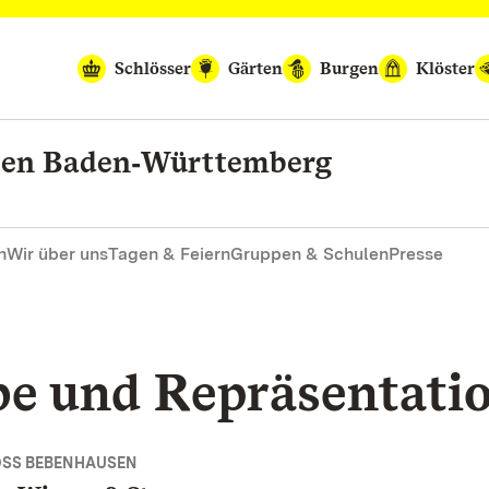
Schlösser
Gärten
Burgen
Klöster
rten Baden‑Württemberg
n
Wir über uns
Tagen & Feiern
Gruppen & Schulen
Presse
be und Repräsentati
OSS BEBENHAUSEN