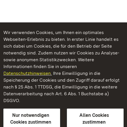
Wir verwenden Cookies, um Ihnen ein optimales
Webseiten-Erlebnis zu bieten. In erster Linie handelt es
Kommen. Staunen. Genießen.
sich dabei um Cookies, die für den Betrieb der Seite
notwendig sind. Zudem nutzen wir Cookies zu Analyse-
sowie anonymen Statistikzwecken. Weitere
Informationen finden Sie in unseren
Datenschutzhinweisen.
Ihre Einwilligung in die
Staatliche Schlösser und Gärten Baden‑Württemberg
Speicherung der Cookies und den Zugriff darauf erfolgt
nach § 25 Abs. 1 TTDSG, die Einwilligung in die weitere
Staatliche Schlösser und Gärten Baden-Württemberg
Datenverarbeitung nach Art. 6 Abs. 1 Buchstabe a)
DSGVO.
Kontakt
FAQ
Impressum
Datenschutz
Gebärdensprache
Leichte Sprache
Erklärung zur Barrierefreiheit
Nur notwendigen
Allen Cookies
BITV-konform (geprüfte Seiten)
Cookies zustimmen
zustimmen