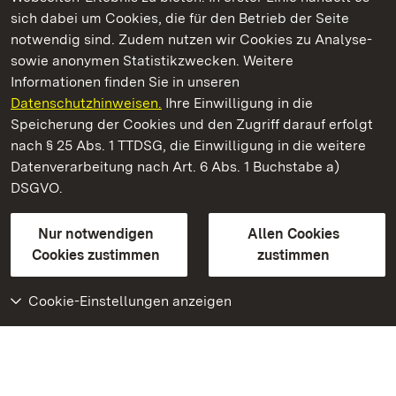
Kommen. Staunen. Genießen.
sich dabei um Cookies, die für den Betrieb der Seite
notwendig sind. Zudem nutzen wir Cookies zu Analyse-
sowie anonymen Statistikzwecken. Weitere
Informationen finden Sie in unseren
Datenschutzhinweisen.
Ihre Einwilligung in die
Staatliche Schlösser und Gärten Baden‑Württemberg
Speicherung der Cookies und den Zugriff darauf erfolgt
nach § 25 Abs. 1 TTDSG, die Einwilligung in die weitere
Staatliche Schlösser und Gärten Baden-Württemberg
Datenverarbeitung nach Art. 6 Abs. 1 Buchstabe a)
DSGVO.
Kontakt
FAQ
Impressum
Datenschutz
Gebärdensprache
Leichte Sprache
Erklärung zur Barrierefreiheit
Nur notwendigen
Allen Cookies
BITV-konform (geprüfte Seiten)
Cookies zustimmen
zustimmen
Cookie-Einstellungen anzeigen
Weiteres
Portal
Monumente
Besuchen Sie uns auf
Facebook