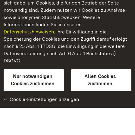
sich dabei um Cookies, die für den Betrieb der Seite
notwendig sind. Zudem nutzen wir Cookies zu Analyse-
sowie anonymen Statistikzwecken. Weitere
Informationen finden Sie in unseren
Datenschutzhinweisen.
Ihre Einwilligung in die
Staatliche Schlösser und Gärten Baden‑Württemberg
Speicherung der Cookies und den Zugriff darauf erfolgt
nach § 25 Abs. 1 TTDSG, die Einwilligung in die weitere
Staatliche Schlösser und Gärten Baden-Württemberg
Datenverarbeitung nach Art. 6 Abs. 1 Buchstabe a)
DSGVO.
Kontakt
FAQ
Impressum
Datenschutz
Gebärdensprache
Leichte Sprache
Erklärung zur Barrierefreiheit
Nur notwendigen
Allen Cookies
BITV-konform (geprüfte Seiten)
Cookies zustimmen
zustimmen
Cookie-Einstellungen anzeigen
Weiteres
Portal
Monumente
Besuchen Sie uns auf
Facebook
Besuchen Sie uns auf