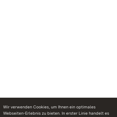
Wir verwenden Cookies, um Ihnen ein optimales
Webseiten-Erlebnis zu bieten. In erster Linie handelt es
Kommen. Staunen. Genießen.