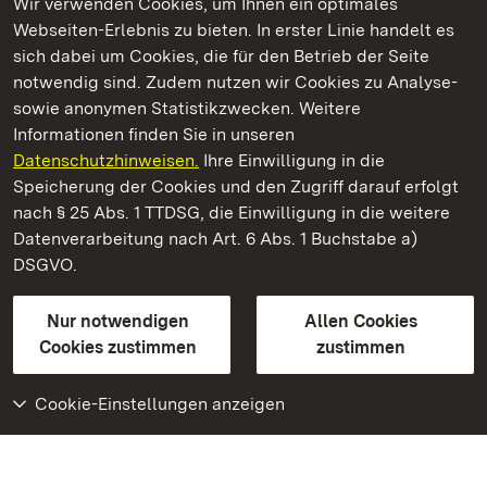
Wir verwenden Cookies, um Ihnen ein optimales
Webseiten-Erlebnis zu bieten. In erster Linie handelt es
Kommen. Staunen. Genießen.
sich dabei um Cookies, die für den Betrieb der Seite
notwendig sind. Zudem nutzen wir Cookies zu Analyse-
sowie anonymen Statistikzwecken. Weitere
Informationen finden Sie in unseren
Datenschutzhinweisen.
Ihre Einwilligung in die
Staatliche Schlösser und Gärten Baden‑Württemberg
Speicherung der Cookies und den Zugriff darauf erfolgt
nach § 25 Abs. 1 TTDSG, die Einwilligung in die weitere
Staatliche Schlösser und Gärten Baden-Württemberg
Datenverarbeitung nach Art. 6 Abs. 1 Buchstabe a)
DSGVO.
Kontakt
FAQ
Impressum
Datenschutz
Gebärdensprache
Leichte Sprache
Erklärung zur Barrierefreiheit
Nur notwendigen
Allen Cookies
BITV-konform (geprüfte Seiten)
Cookies zustimmen
zustimmen
Cookie-Einstellungen anzeigen
Weiteres
Portal
Monumente
Besuchen Sie uns auf