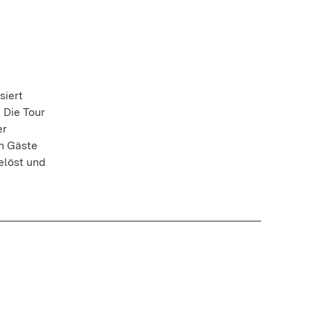
siert
 Die Tour
er
n Gäste
elöst und