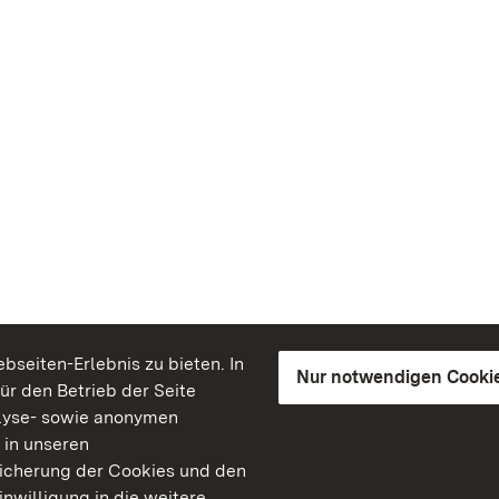
seiten-Erlebnis zu bieten. In
Nur notwendigen Cooki
für den Betrieb der Seite
lyse- sowie anonymen
 in unseren
peicherung der Cookies und den
inwilligung in die weitere