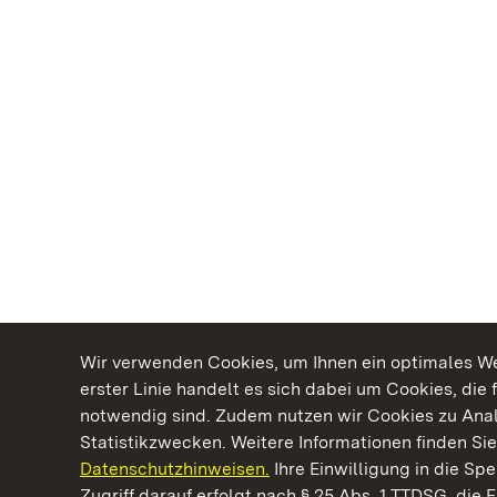
Wir verwenden Cookies, um Ihnen ein optimales Web
erster Linie handelt es sich dabei um Cookies, die 
notwendig sind. Zudem nutzen wir Cookies zu Ana
Statistikzwecken. Weitere Informationen finden Sie
Datenschutzhinweisen.
Ihre Einwilligung in die S
Kommen. Staunen. Genießen.
Zugriff darauf erfolgt nach § 25 Abs. 1 TTDSG, die E