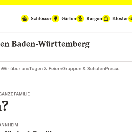
Schlösser
Gärten
Burgen
Klöster
rten Baden‑Württemberg
n
Wir über uns
Tagen & Feiern
Gruppen & Schulen
Presse
GANZE FAMILIE
h?
ANNHEIM