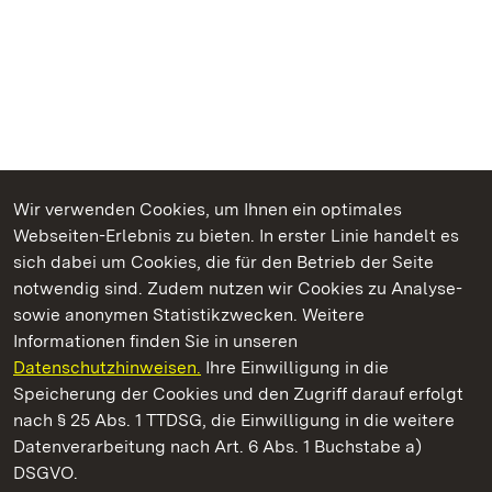
Wir verwenden Cookies, um Ihnen ein optimales
Webseiten-Erlebnis zu bieten. In erster Linie handelt es
Kommen. Staunen. Genießen.
sich dabei um Cookies, die für den Betrieb der Seite
notwendig sind. Zudem nutzen wir Cookies zu Analyse-
sowie anonymen Statistikzwecken. Weitere
Informationen finden Sie in unseren
Datenschutzhinweisen.
Ihre Einwilligung in die
Staatliche Schlösser und Gärten Baden‑Württemberg
Speicherung der Cookies und den Zugriff darauf erfolgt
nach § 25 Abs. 1 TTDSG, die Einwilligung in die weitere
Staatliche Schlösser und Gärten Baden-Württemberg
Datenverarbeitung nach Art. 6 Abs. 1 Buchstabe a)
DSGVO.
Kontakt
FAQ
Impressum
Datenschutz