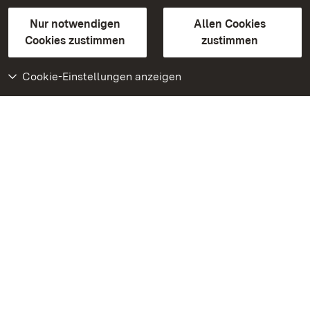
Gebärdensprache
Leichte Sprache
Erklärung zur Barrierefreiheit
Nur notwendigen
Allen Cookies
BITV-konform (geprüfte Seiten)
Cookies zustimmen
zustimmen
Cookie-Einstellungen anzeigen
Weiteres
Portal
Monumente
Besuchen Sie uns auf
Facebook
Besuchen Sie uns auf
Instagram
Besuchen Sie uns auf
Youtube
Lernen Sie unsere Apps
kennen
Google Play Store
App Store für iPhone