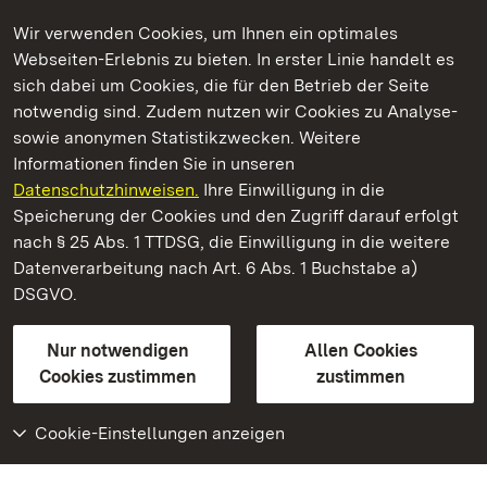
Wir verwenden Cookies, um Ihnen ein optimales
Webseiten-Erlebnis zu bieten. In erster Linie handelt es
Kommen. Staunen. Genießen.
sich dabei um Cookies, die für den Betrieb der Seite
notwendig sind. Zudem nutzen wir Cookies zu Analyse-
sowie anonymen Statistikzwecken. Weitere
Informationen finden Sie in unseren
Datenschutzhinweisen.
Ihre Einwilligung in die
Staatliche Schlösser und Gärten Baden‑Württemberg
Speicherung der Cookies und den Zugriff darauf erfolgt
nach § 25 Abs. 1 TTDSG, die Einwilligung in die weitere
Staatliche Schlösser und Gärten Baden-Württemberg
Datenverarbeitung nach Art. 6 Abs. 1 Buchstabe a)
DSGVO.
Kontakt
FAQ
Impressum
Datenschutz
Gebärdensprache
Leichte Sprache
Erklärung zur Barrierefreiheit
Nur notwendigen
Allen Cookies
BITV-konform (geprüfte Seiten)
Cookies zustimmen
zustimmen
Cookie-Einstellungen anzeigen
Weiteres
Portal
Monumente