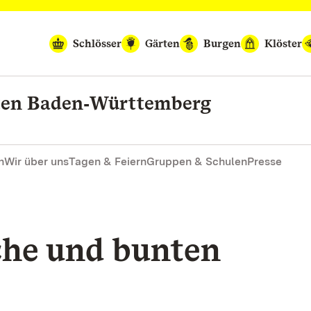
Schlösser
Gärten
Burgen
Klöster
rten Baden‑Württemberg
n
Wir über uns
Tagen & Feiern
Gruppen & Schulen
Presse
he und bunten