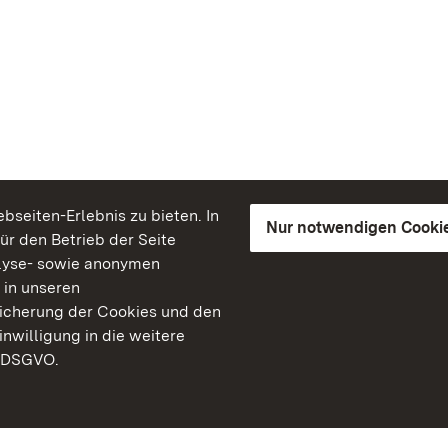
seiten-Erlebnis zu bieten. In
Nur notwendigen Cooki
für den Betrieb der Seite
lyse- sowie anonymen
 in unseren
peicherung der Cookies und den
inwilligung in die weitere
) DSGVO.
Staatliche Schlösser un
Baden-Württemberg
Kontakt