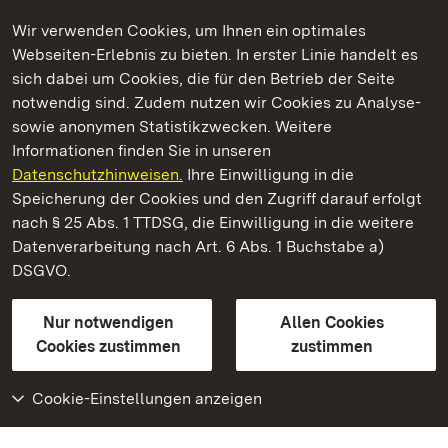
Wir verwenden Cookies, um Ihnen ein optimales
Webseiten-Erlebnis zu bieten. In erster Linie handelt es
Kommen. Staunen. Genießen.
sich dabei um Cookies, die für den Betrieb der Seite
notwendig sind. Zudem nutzen wir Cookies zu Analyse-
sowie anonymen Statistikzwecken. Weitere
Informationen finden Sie in unseren
Datenschutzhinweisen.
Ihre Einwilligung in die
Staatliche Schlösser und Gärten Baden‑Württemberg
Speicherung der Cookies und den Zugriff darauf erfolgt
nach § 25 Abs. 1 TTDSG, die Einwilligung in die weitere
Staatliche Schlösser und Gärten Baden-Württemberg
Datenverarbeitung nach Art. 6 Abs. 1 Buchstabe a)
DSGVO.
Kontakt
FAQ
Impressum
Datenschutz
Gebärdensprache
Leichte Sprache
Erklärung zur Barrierefreiheit
Nur notwendigen
Allen Cookies
BITV-konform (geprüfte Seiten)
Cookies zustimmen
zustimmen
Cookie-Einstellungen anzeigen
Weiteres
Portal
Monumente